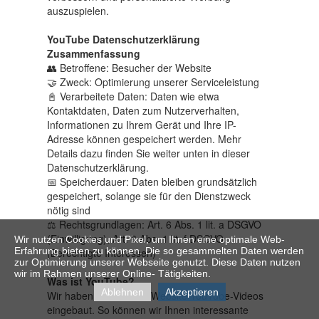
auszuspielen.
YouTube Datenschutzerklärung
Zusammenfassung
👥 Betroffene: Besucher der Website
🤝 Zweck: Optimierung unserer Serviceleistung
📓 Verarbeitete Daten: Daten wie etwa
Kontaktdaten, Daten zum Nutzerverhalten,
Informationen zu Ihrem Gerät und Ihre IP-
Adresse können gespeichert werden. Mehr
Details dazu finden Sie weiter unten in dieser
Datenschutzerklärung.
📅 Speicherdauer: Daten bleiben grundsätzlich
gespeichert, solange sie für den Dienstzweck
nötig sind
⚖️ Rechtsgrundlagen: Art. 6 Abs. 1 lit. a DSGVO
(Einwilligung), Art. 6 Abs. 1 lit. f DSGVO
Wir nutzen Cookies und Pixel, um Ihnen eine optimale Web-
Erfahrung bieten zu können. Die so gesammelten Daten werden
(Berechtigte Interessen)
zur Optimierung unserer Webseite genutzt. Diese Daten nutzen
wir im Rahmen unserer Online- Tätigkeiten.
Was ist YouTube?
Ablehnen
Akzeptieren
Wir haben auf unserer Website YouTube-Videos
eingebaut. So können wir Ihnen interessante